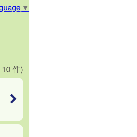
nguage
▼
 10 件)