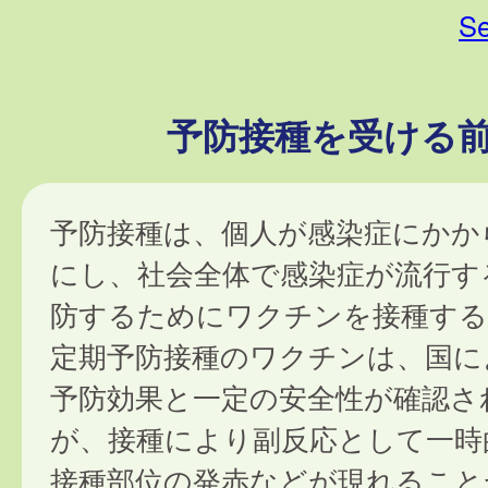
Se
予防接種を受ける
予防接種は、個人が感染症にかか
にし、社会全体で感染症が流行す
防するためにワクチンを接種する
定期予防接種のワクチンは、国に
予防効果と一定の安全性が確認さ
が、接種により副反応として一時
接種部位の発赤などが現れること