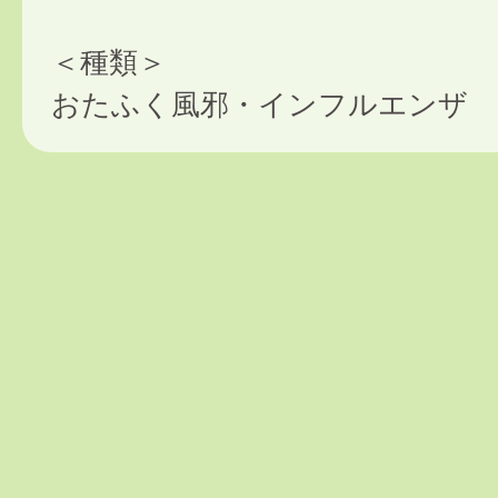
＜種類＞
おたふく風邪・インフルエンザ