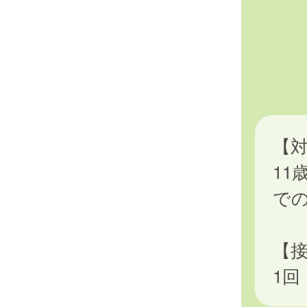
【
11
で
【
1回