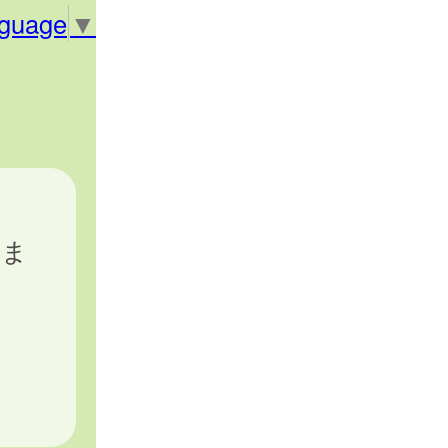
nguage
▼
)ま