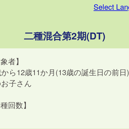
Select La
二種混合第2期(DT)
対象者】
歳から12歳11か月(13歳の誕生日の前日
のお子さん
接種回数】