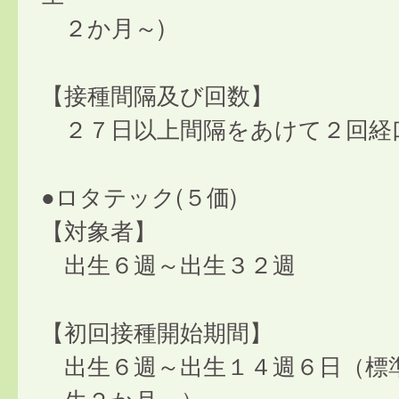
２か月～)
【接種間隔及び回数】
２７日以上間隔をあけて２回経
●ロタテック(５価)
【対象者】
出生６週～出生３２週
【初回接種開始期間】
出生６週～出生１４週６日（標