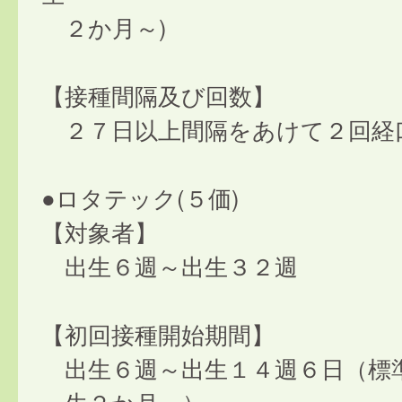
２か月～)
【接種間隔及び回数】
２７日以上間隔をあけて２回経
●ロタテック(５価)
【対象者】
出生６週～出生３２週
【初回接種開始期間】
出生６週～出生１４週６日（標