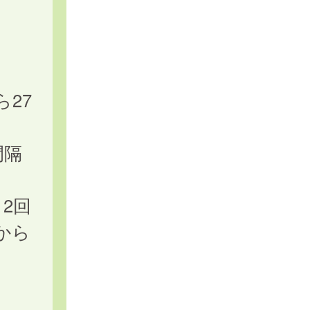
】
27
間隔
2回
から
ま