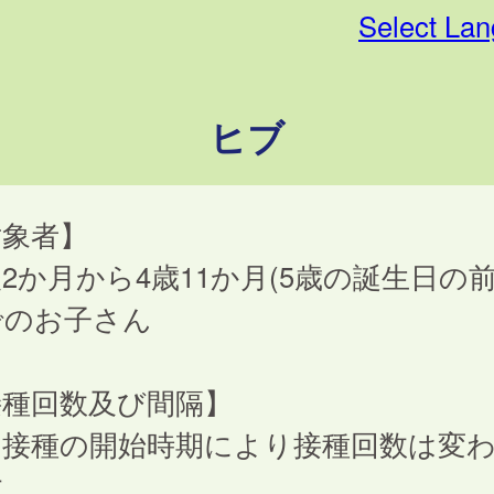
Select La
ヒブ
対象者】
2か月から4歳11か月(5歳の誕生日の前
でのお子さん
接種回数及び間隔】
回接種の開始時期により接種回数は変
す。