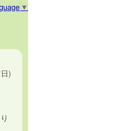
nguage
▼
日)
わり