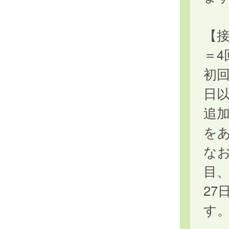
【接
＝4
初回
日
追加
を
なお
目
27
す