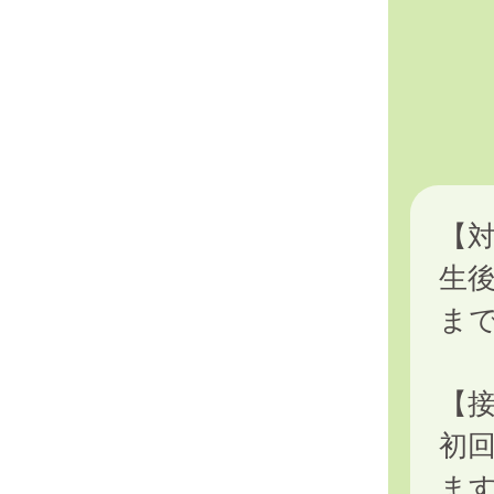
【
生後
ま
【
初
ま