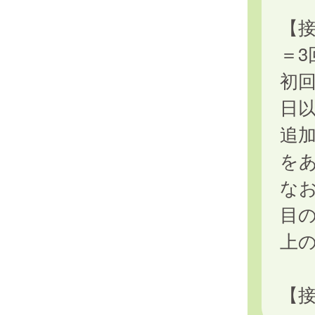
【接
＝3
初回
日
追加
を
なお
目の
上
【接