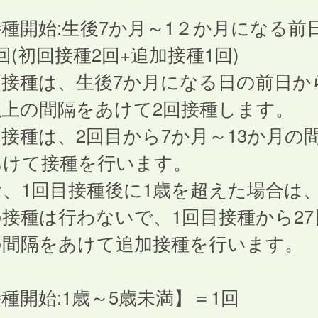
種開始:生後7か月～1２か月になる前
回(初回接種2回+追加接種1回)
接種は、生後7か月になる日の前日から
以上の間隔をあけて2回接種します。
接種は、2回目から7か月～13か月の
あけて接種を行います。
、1回目接種後に1歳を超えた場合は、
接種は行わないで、1回目接種から27
の間隔をあけて追加接種を行います。
種開始:1歳～5歳未満】＝1回