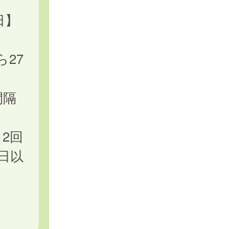
日】
27
間隔
2回
日以