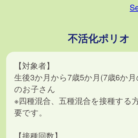
Se
不活化ポリオ
【対象者】
生後3か月から7歳5か月(7歳6か
のお子さん
※四種混合、五種混合を接種する
要です。
【接種回数】