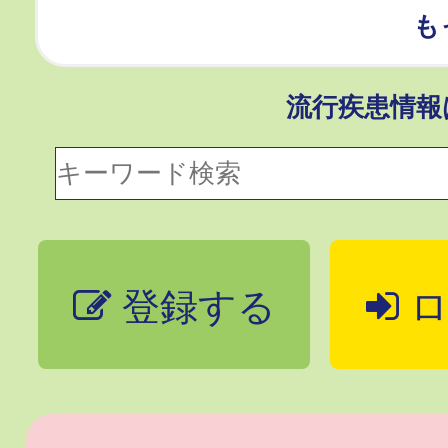
も
流行疾患情
登録する
ロ