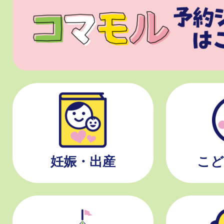
妊娠・出産
こど