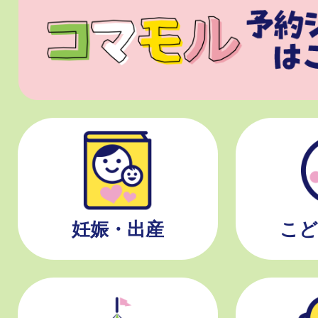
妊娠・出産
こど