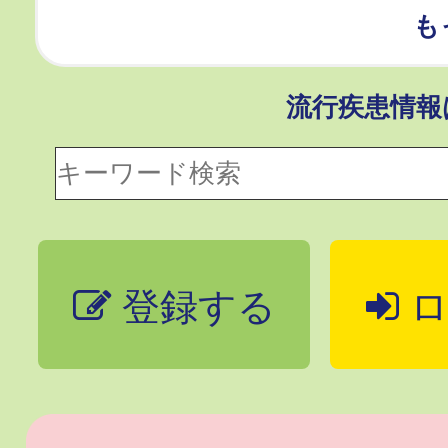
も
流行疾患情
登録する
ロ