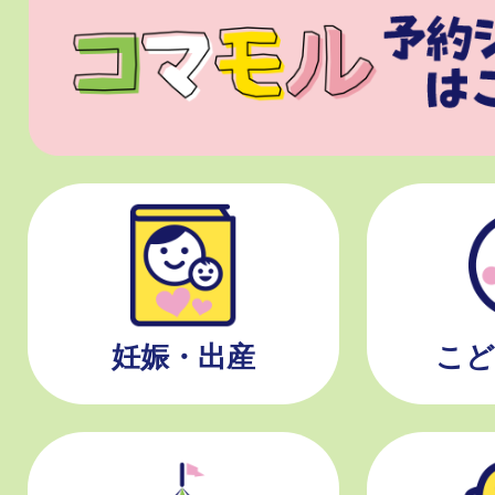
妊娠・出産
こど