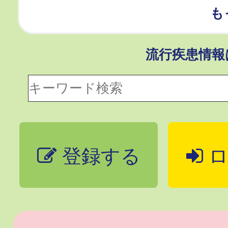
も
流行疾患情
登録する
ロ