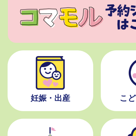
妊娠・出産
こど