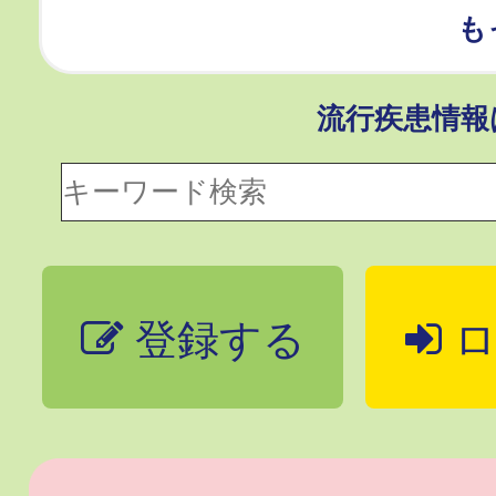
も
流行疾患情
登録する
ロ