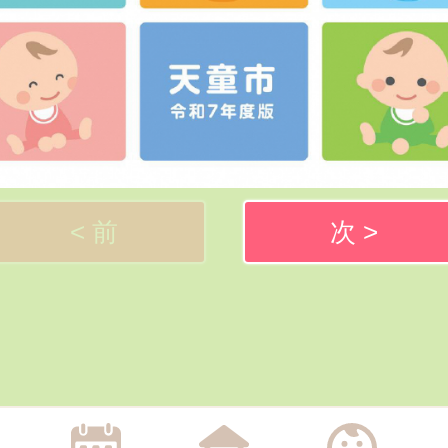
< 前
次 >