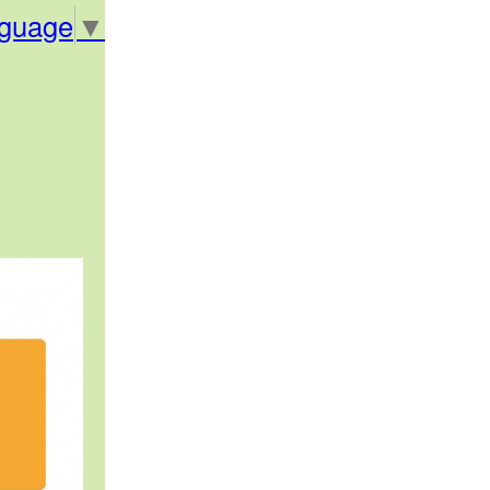
nguage
▼