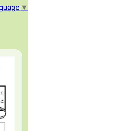
nguage
▼