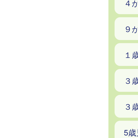
４
９
１
３
３
5