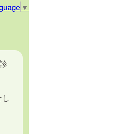
nguage
▼
診
せし