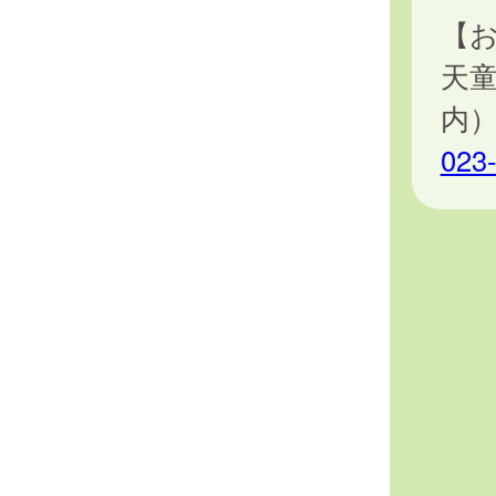
【
天
内
023