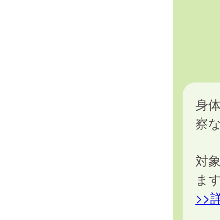
身
察
対
ま
>>