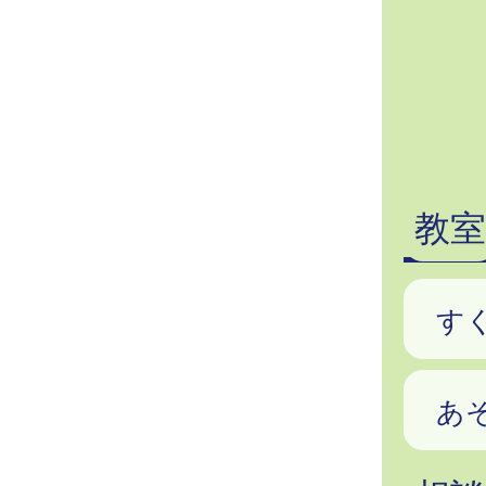
教室
す
あ