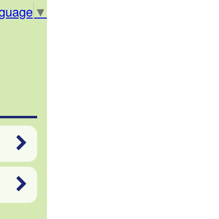
nguage
▼