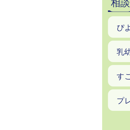
相談
ぴ
乳
す
プ