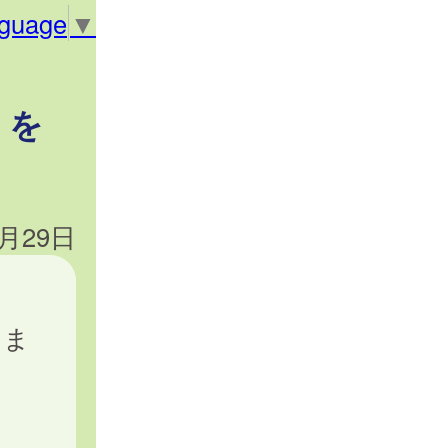
nguage
▼
」を
1月29日
しま