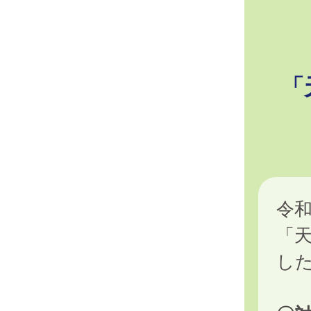
「
令
「
し