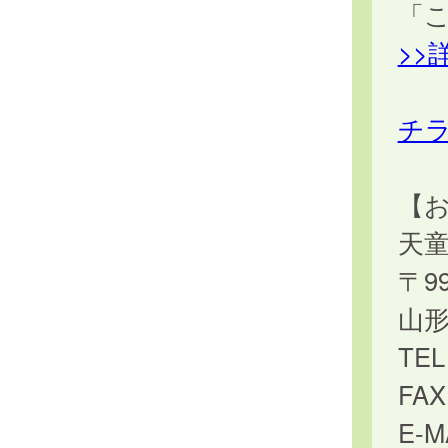
「
>>
チ
【
天
〒99
山形
TE
FAX
E-MA