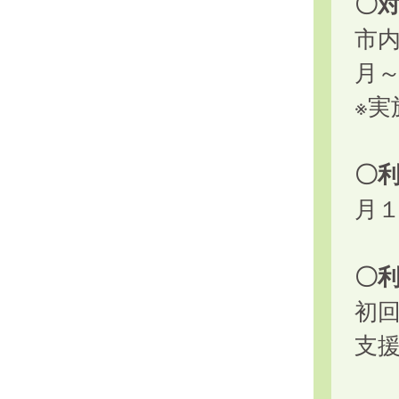
〇
市
月
※
〇
月
〇
初
支