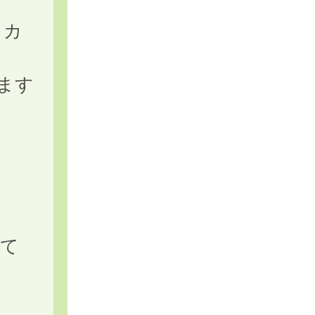
６カ
ます
育て