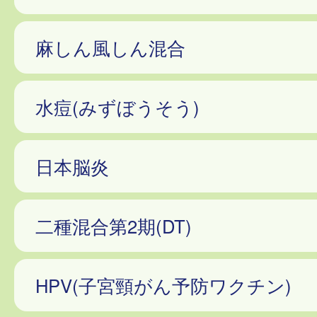
麻しん風しん混合
水痘(みずぼうそう)
日本脳炎
二種混合第2期(DT)
HPV(子宮頸がん予防ワクチン)