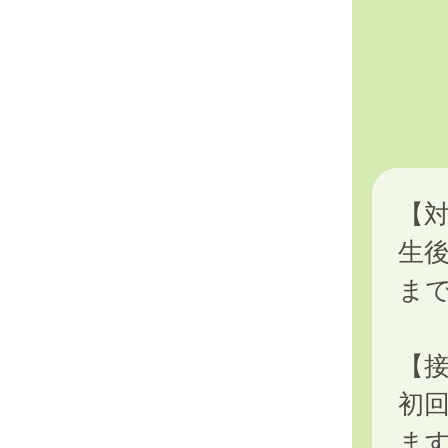
【
生後
ま
【
初
ま