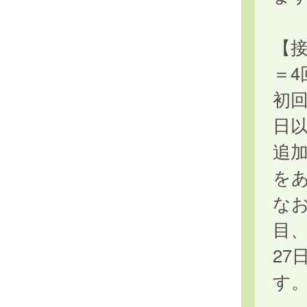
【接
＝4
初回
日
追加
を
なお
目
27
す