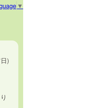
nguage
▼
日)
わり