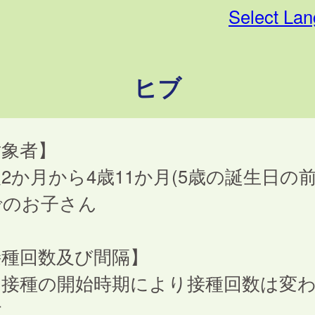
Select La
ヒブ
対象者】
2か月から4歳11か月(5歳の誕生日の前
でのお子さん
接種回数及び間隔】
回接種の開始時期により接種回数は変
す。