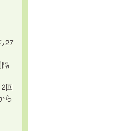
】
27
間隔
2回
から
ま