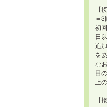
【接
＝3
初回
日
追加
を
なお
目の
上
【接