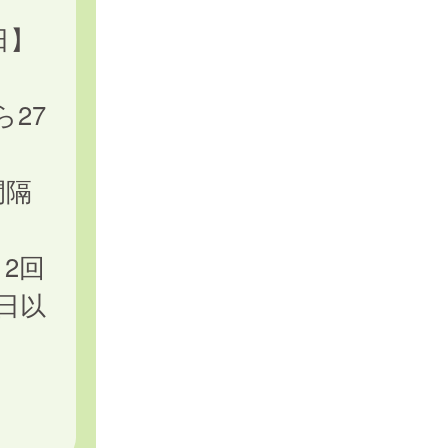
日】
27
間隔
2回
日以