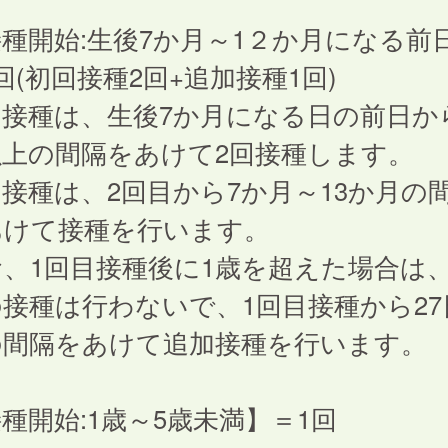
種開始:生後7か月～1２か月になる前
回(初回接種2回+追加接種1回)
接種は、生後7か月になる日の前日から
以上の間隔をあけて2回接種します。
接種は、2回目から7か月～13か月の
あけて接種を行います。
、1回目接種後に1歳を超えた場合は、
接種は行わないで、1回目接種から27
の間隔をあけて追加接種を行います。
種開始:1歳～5歳未満】＝1回