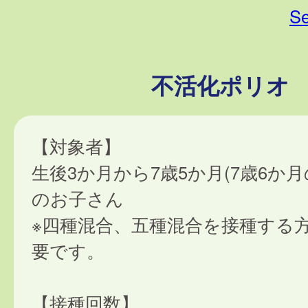
Se
不活化ポリオ
【対象者】
生後3か月から7歳5か月(7歳6か
のお子さん
※四種混合、五種混合を接種する
要です。
【接種回数】