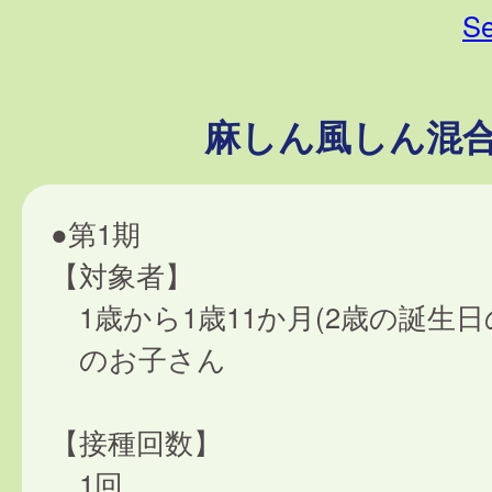
Se
麻しん風しん混
●第1期
【対象者】
1歳から1歳11か月(2歳の誕生日
のお子さん
【接種回数】
1回