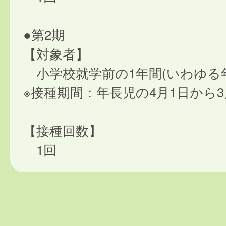
●第2期
【対象者】
小学校就学前の1年間(いわゆる
※接種期間：年長児の4月1日から3
【接種回数】
1回