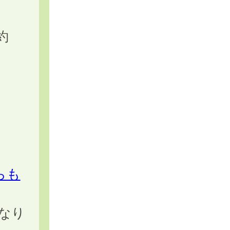
約
らも
なり