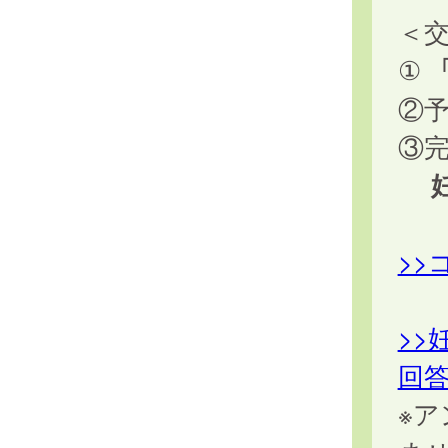
＜
①
「
②
③完
>
>
回
※