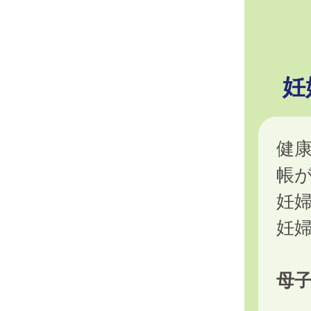
妊
健
帳
妊
妊
母