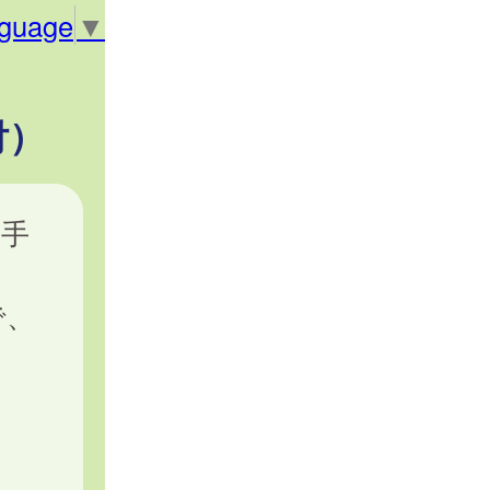
nguage
▼
付）
康手
で、
。