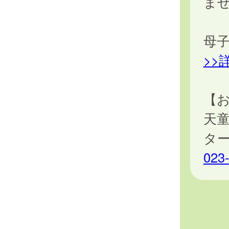
ま
母
>>
【
天
タ
023