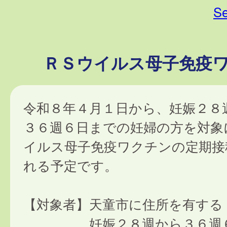
Se
ＲＳウイルス母子免疫
令和８年４月１日から、妊娠２８
３６週６日までの妊婦の方を対象
イルス母子免疫ワクチンの定期接
れる予定です。
【対象者】天童市に住所を有する
妊娠２８週から３６週６