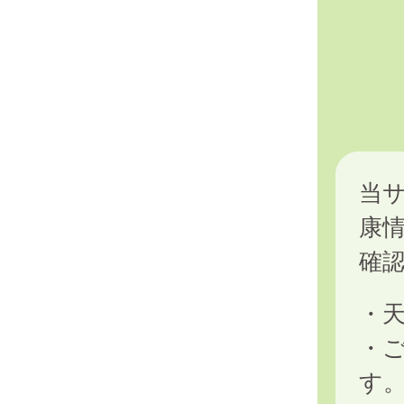
当
康
確
・
・
す