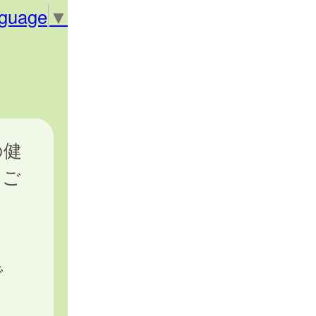
nguage
▼
の健
をご
で