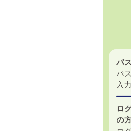
パ
パ
入
ロ
の
ログ