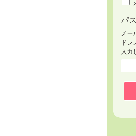
パ
メー
ドレ
入力