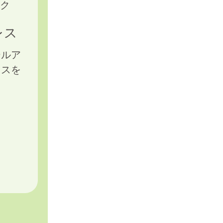
ク
レス
ールア
レスを