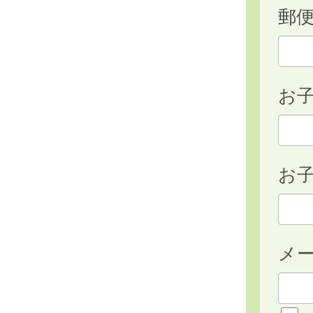
郵
お
お子
メ