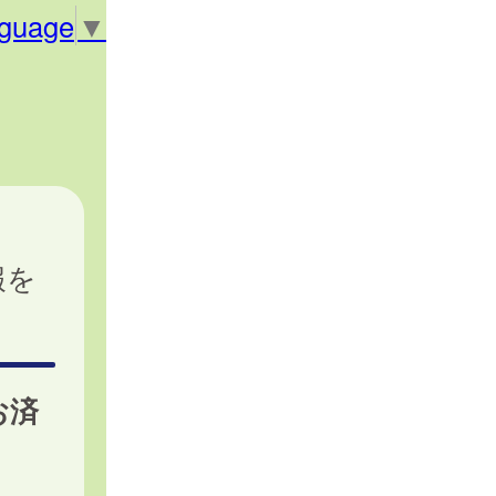
nguage
▼
報を
お済