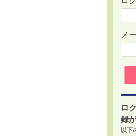
メ
ロ
録
以下