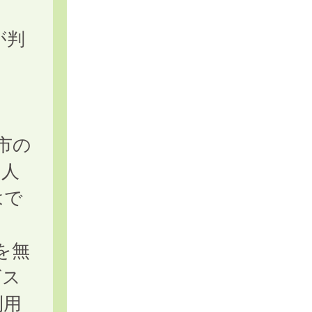
が判
市の
個人
はで
を無
ビス
利用