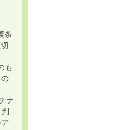
護条
適切
のも
もの
テナ
と判
ルア