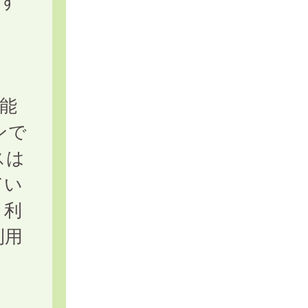
関す
。
能
ンで
スは
てい
、利
利用