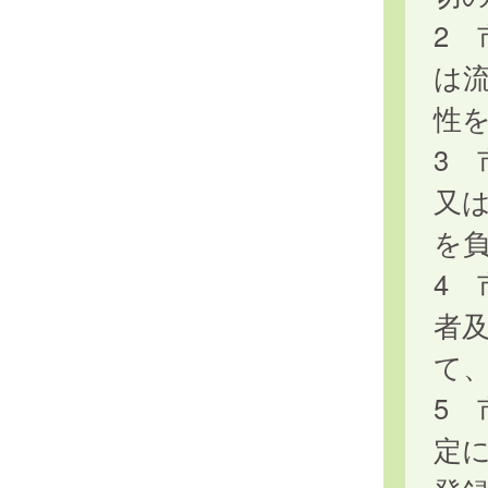
2
は
性
3
又
を
4
者
て
5 
定