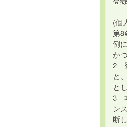
登
(個
第
例
か
2
と
と
3
ン
断