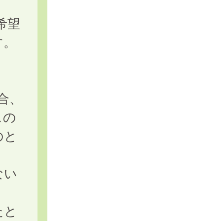
希望
す。
合、
スの
のと
ない
たと