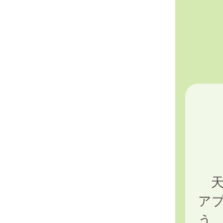
天
アプ
う