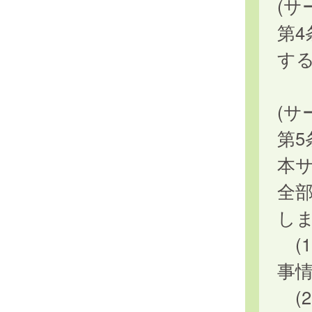
(サ
第
す
(サ
第
本
全
し
(
事
(