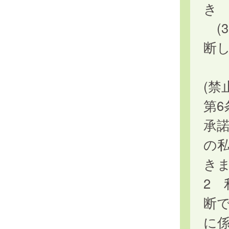
き
(
断
(禁
第
承
の
き
2
断
に