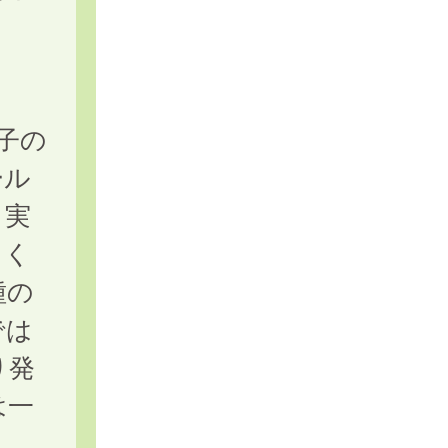
子の
ール
、実
てく
種の
では
り発
は一