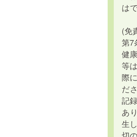
は
(免
第
健
等
際
だ
記
あ
生
切