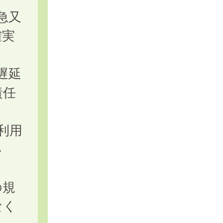
急又
確実
遅延
責任
利用
い
。
の規
なく