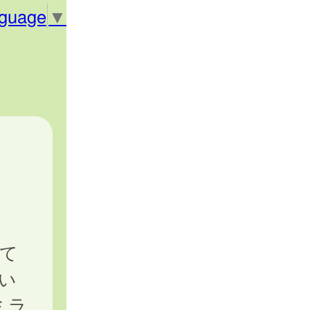
nguage
▼
て
い
ミラ