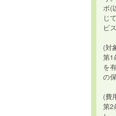
ボ(
じ
ビ
(対
第
を
の
(費
第