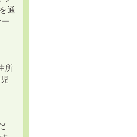
を通
サー
住所
幼児
だ