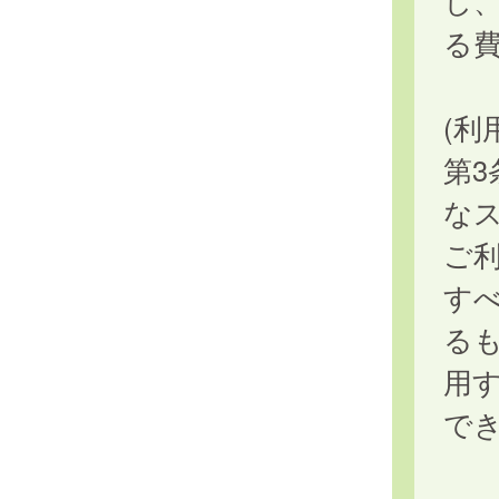
し
る
(利
第3
な
ご
す
る
用
で