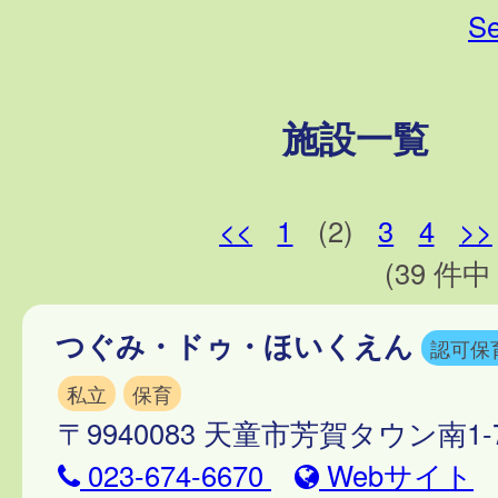
Se
施設一覧
<<
1
(2)
3
4
>>
(39 件中 
つぐみ・ドゥ・ほいくえん
認可保
私立
保育
〒9940083 天童市芳賀タウン南1-7
023-674-6670
Webサイト