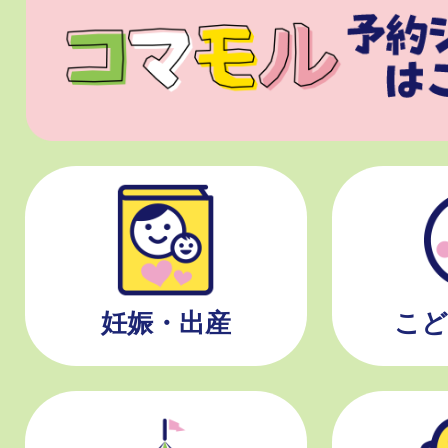
妊娠・出産
こど