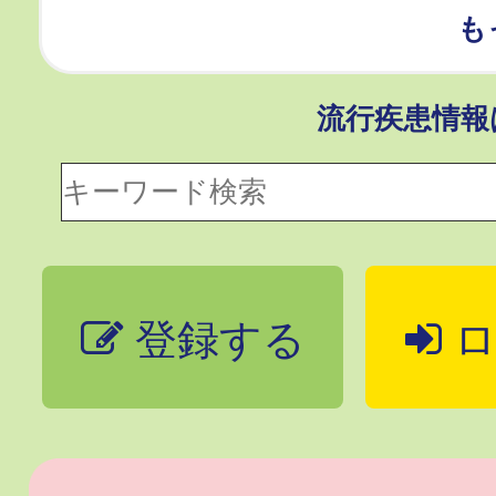
も
流行疾患情
登録する
ロ