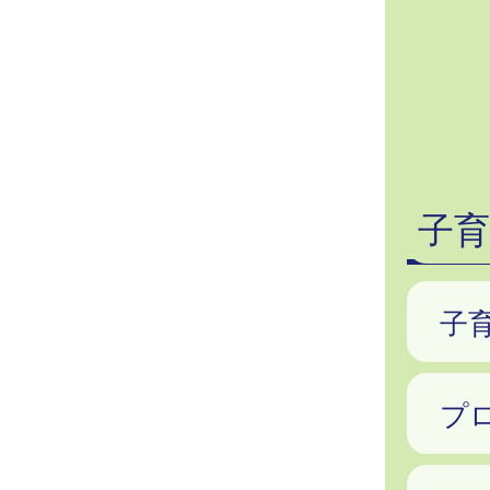
子
子
プ