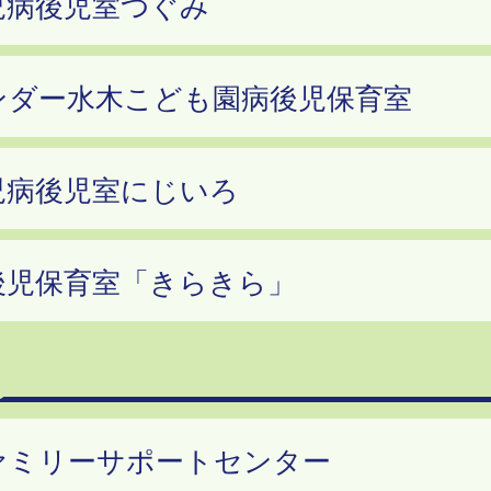
児病後児室つぐみ
ンダー水木こども園病後児保育室
児病後児室にじいろ
後児保育室「きらきら」
ァミリーサポートセンター