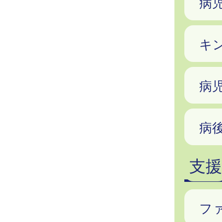
病
キ
病
病
支援
フ