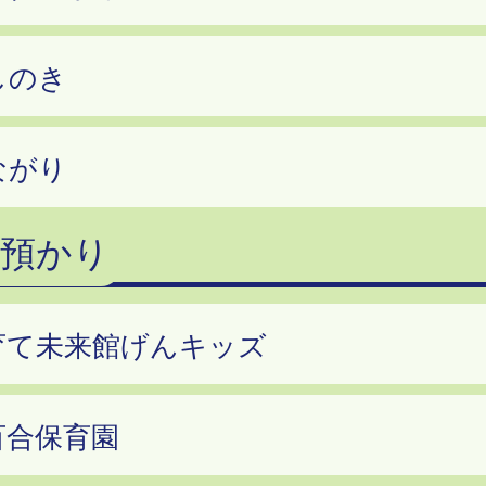
しのき
ながり
時預かり
育て未来館げんキッズ
百合保育園