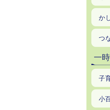
か
つ
一
子
小