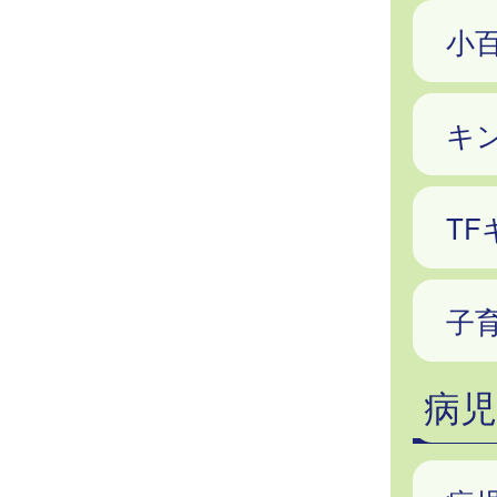
小
キ
T
子
病児