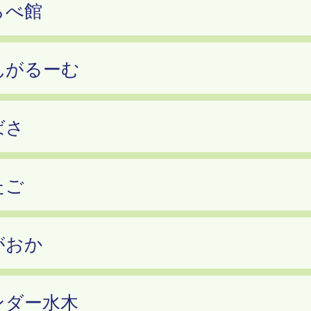
らべ館
んがるーむ
ばさ
たご
がおか
ンダー水木