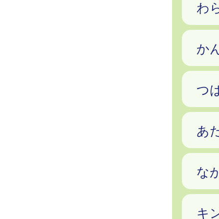
わ
か
つ
あ
な
キ