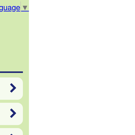
nguage
▼