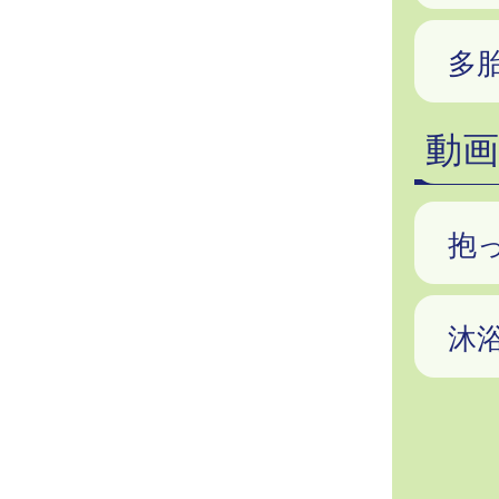
多
動画
抱
沐