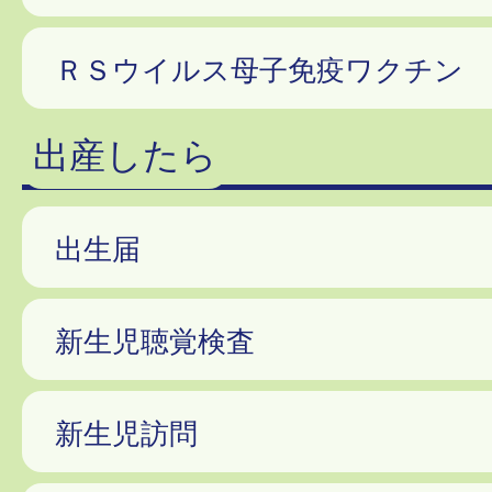
ＲＳウイルス母子免疫ワクチン
出産したら
出生届
新生児聴覚検査
新生児訪問