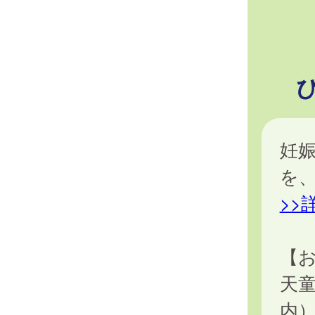
妊
を
>>
【
天
内