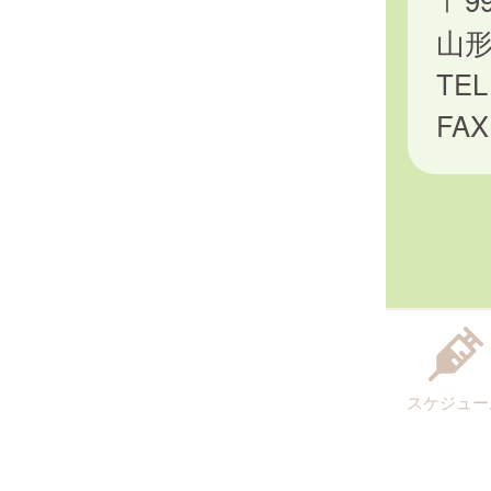
〒99
山
TEL
FAX
スケジュー