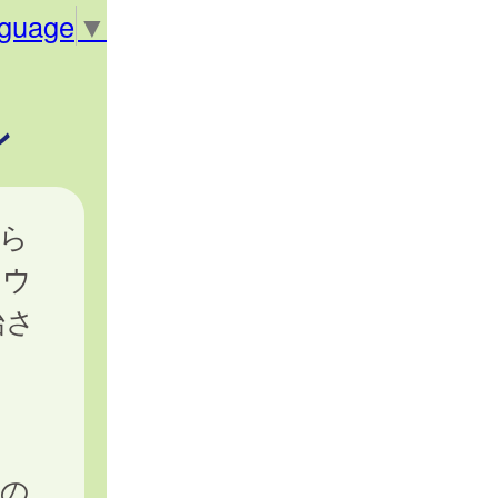
nguage
▼
ン
ら
Ｓウ
始さ
の