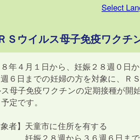
Select La
ＲＳウイルス母子免疫ワクチ
和８年４月１日から、妊娠２８週０日か
６週６日までの妊婦の方を対象に、Ｒ
ルス母子免疫ワクチンの定期接種が開
る予定です。
対象者】天童市に住所を有する
娠２８週から３６週６日まで