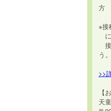
方
※
に
接
う
>>
【
天