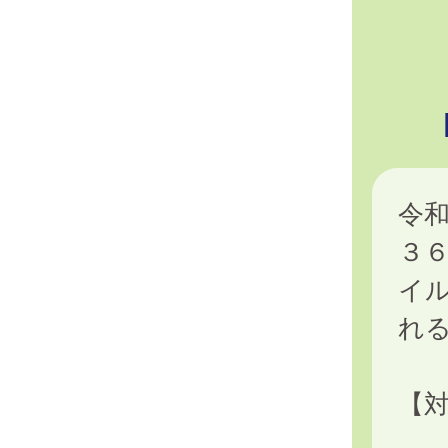
令
３
イ
れ
【
妊