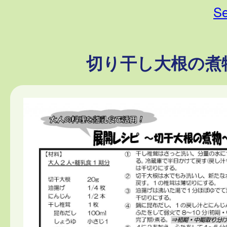
Se
切り干し大根の煮