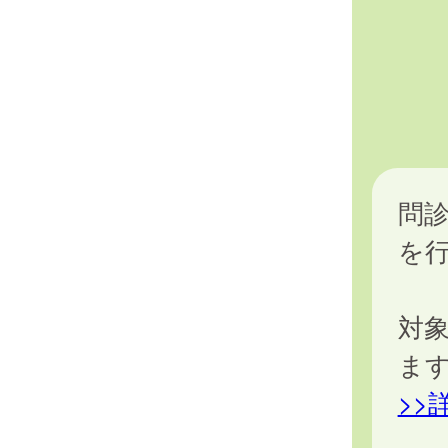
問
を
対
ま
>>