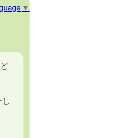
nguage
▼
など
せし