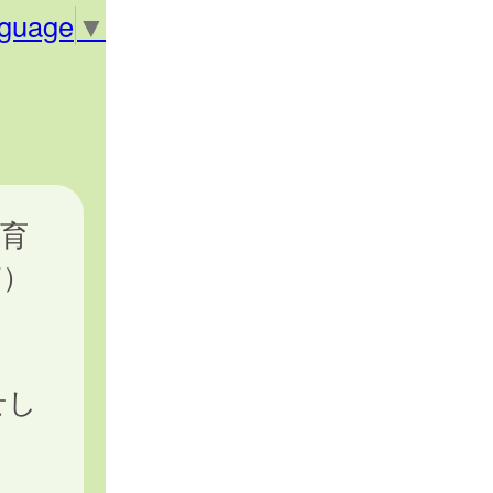
nguage
▼
育
ど）
せし