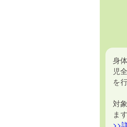
身
児
を
対
ま
>>