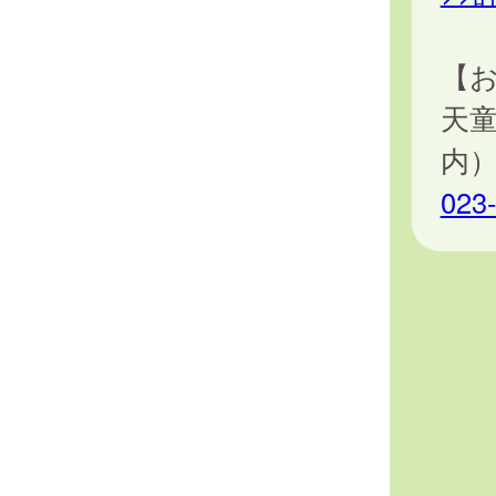
【
天
内
023