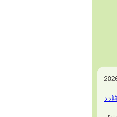
20
>>