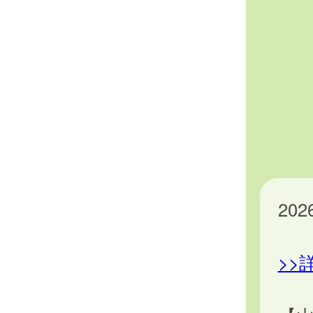
20
>>