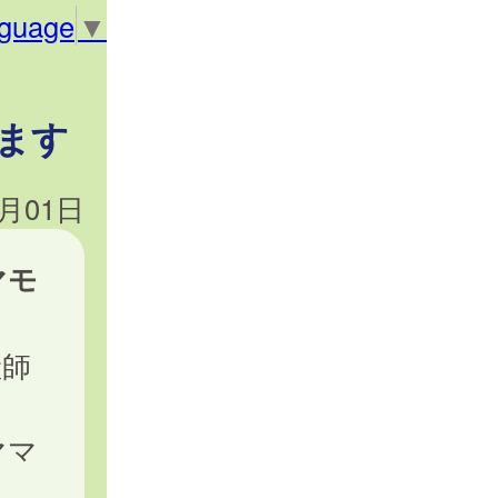
nguage
▼
ます
7月01日
マモ
産師
ママ