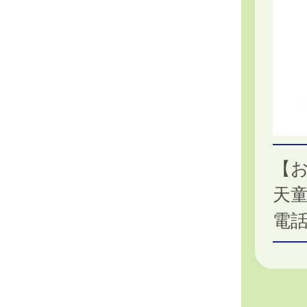
【
天
電