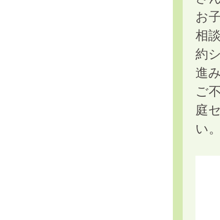
お
相
約
進
ご
庭
い