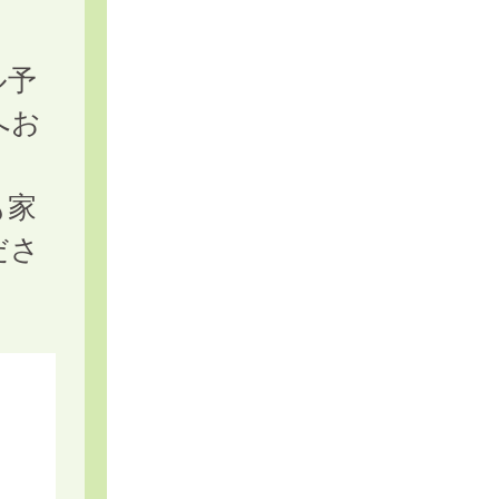
。
ル予
へお
も家
ださ