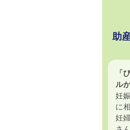
助
「
ル
妊
に
妊
さ