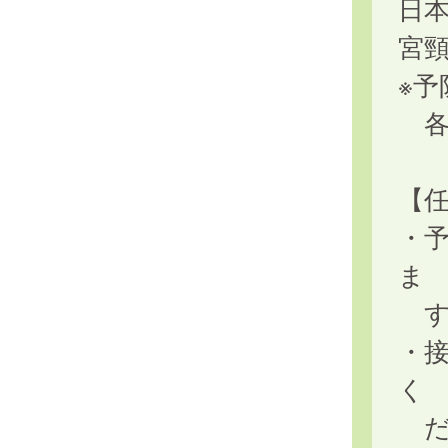
日
宮頸
※
各
【
・
ま
す
・
く
だ