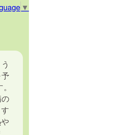
nguage
▼
よう
を予
す。
病の
ます
熱や
ま