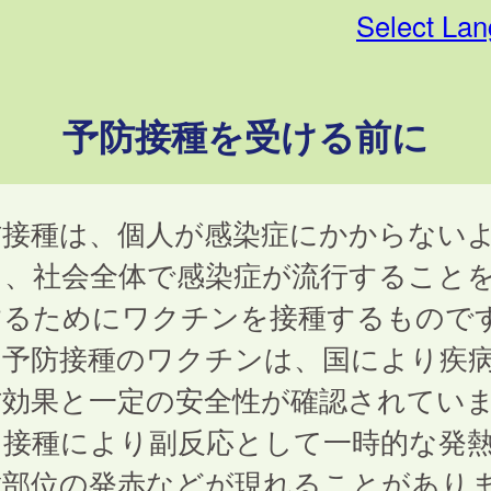
Select La
予防接種を受ける前に
防接種は、個人が感染症にかからない
し、社会全体で感染症が流行すること
するためにワクチンを接種するもので
期予防接種のワクチンは、国により疾
防効果と一定の安全性が確認されてい
、接種により副反応として一時的な発
種部位の発赤などが現れることがあり