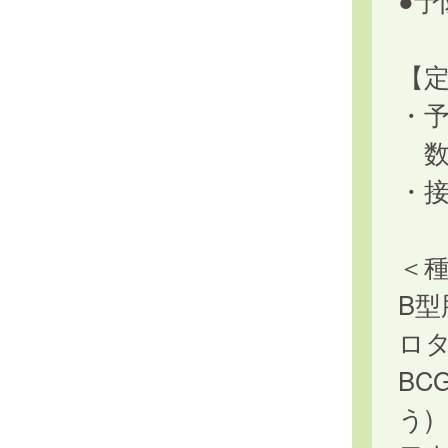
●予
【
・
数
・
＜
B
ロ
BC
う)