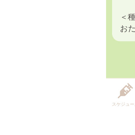
＜
お
スケジュー