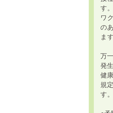
す
ワ
の
ま
万
発
健
規
す