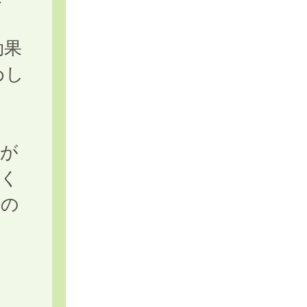
効果
めし
応が
づく
法の
ま