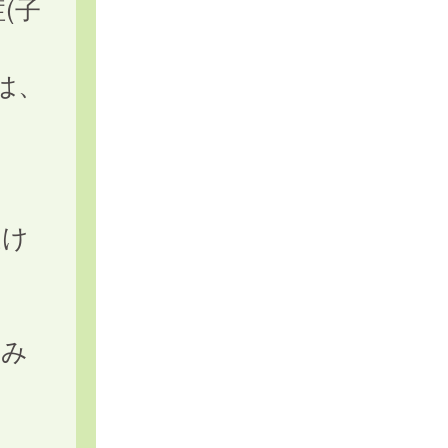
(子
は、
受け
込み