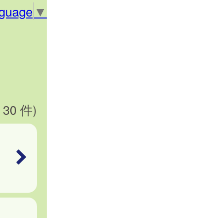
nguage
▼
 30 件)