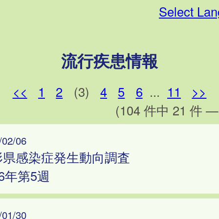
Select La
流行疾患情報
<<
1
2
(3)
4
5
6
...
11
>>
(104 件中 21 件 —
/02/06
形県感染症発生動向調査
26年第5週
/01/30