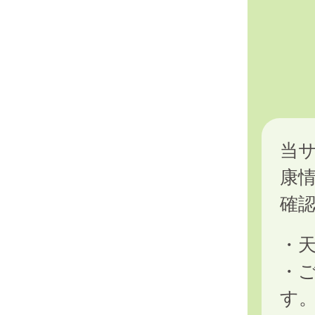
当
康
確
・
・
す