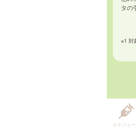
タの
※1
スケジュー