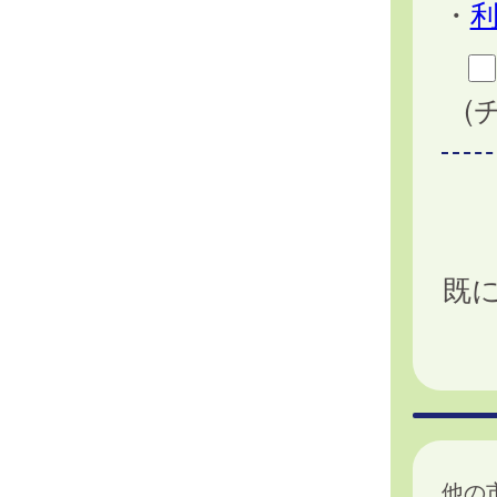
・
(
既
他の