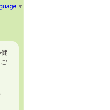
nguage
▼
の健
をご
で